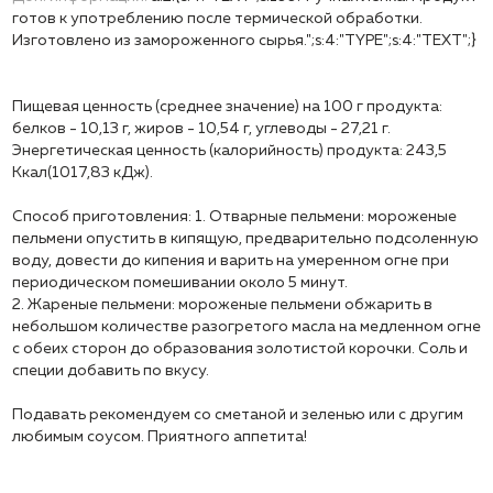
готов к употреблению после термической обработки.
Изготовлено из замороженного сырья.";s:4:"TYPE";s:4:"TEXT";}
Пищевая ценность (среднее значение) на 100 г продукта:
белков - 10,13 г, жиров - 10,54 г, углеводы - 27,21 г.
Энергетическая ценность (калорийность) продукта: 243,5
Ккал(1017,83 кДж).
Способ приготовления: 1. Отварные пельмени: мороженые
пельмени опустить в кипящую, предварительно подсоленную
воду, довести до кипения и варить на умеренном огне при
периодическом помешивании около 5 минут.
2. Жареные пельмени: мороженые пельмени обжарить в
небольшом количестве разогретого масла на медленном огне
с обеих сторон до образования золотистой корочки. Соль и
специи добавить по вкусу.
Подавать рекомендуем со сметаной и зеленью или с другим
любимым соусом. Приятного аппетита!