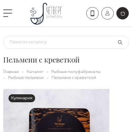
Пельмени с креветкой
Главная
-
Каталог
-
Рыбные полуфабрикаты
-
Рыбные пельмени
-
Пельмени с креветкой
Кулинария