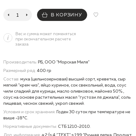
В КОРЗИНУ
Вес и сумма может поменяться
при окончательном расчете
заказа
Производитель:
РБ, ООО "Морская Миля"
Размерный ряд:
400 гр
Состав:
мука (цельнозерновая) высший сорт, креветка, сыр
мягкий "крем чиз", яйцо куриное, сок свекольный, вода, соус
чили сладкий для курицы, масло оливковое, майонез 50% ,
соус на основе растительных масел "густози ля джиала", соль
пищевая, чеснок свежий, укроп свежий.
Условия и срок хранения:
Годен 30 суток при температуре не
выше -18°С.
Нормативные документы:
СТБ 1210-2010.
Доп. информация:
a:2:{s:4:"TEXT";s:199:"Ручная лепка. Продукт