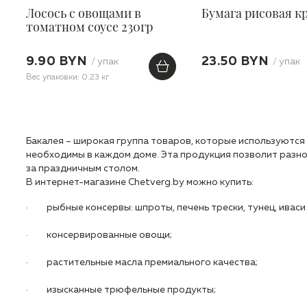
Лосось с овощами в
Бумага рисовая к
томатном соусе 230гр
9.90 BYN
23.50 BYN
/ упак
/ упак
Вес упаковки: 0.23 кг
Бакалея – широкая группа товаров, которые используются
необходимы в каждом доме. Эта продукция позволит разно
за праздничным столом.
В интернет-магазине Chetverg.by можно купить:
· рыбные консервы: шпроты, печень трески, тунец, иваси 
· консервированные овощи;
· растительные масла премиального качества;
· изысканные трюфельные продукты;