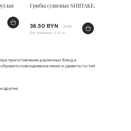
руглая
Грибы сушеные SHIITAKE.
36.50 BYN
/ упак
Вес упаковки: 0.25 кг
 при приготовлении различных блюд и
образить повседневное меню и удивить гостей
и другие;