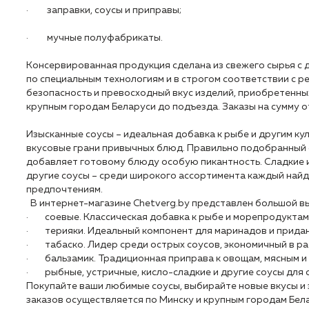
· заправки, соусы и приправы;
· мучные полуфабрикаты.
Консервированная продукция сделана из свежего сырья с д
по специальным технологиям и в строгом соответствии с р
безопасность и превосходный вкус изделий, приобретенных
крупным городам Беларуси до подъезда. Заказы на сумму о
Изысканные соусы – идеальная добавка к рыбе и другим к
вкусовые грани привычных блюд. Правильно подобранный 
добавляет готовому блюду особую пикантность. Сладкие и 
другие соусы – среди широкого ассортимента каждый найд
предпочтениям.
В интернет-магазине Chetverg.by представлен большой в
· соевые. Классическая добавка к рыбе и морепродуктам,
· терияки. Идеальный компонент для маринадов и придан
· табаско. Лидер среди острых соусов, экономичный в ра
· бальзамик. Традиционная приправа к овощам, мясным и
· рыбные, устричные, кисло-сладкие и другие соусы для 
Покупайте ваши любимые соусы, выбирайте новые вкусы и 
заказов осуществляется по Минску и крупным городам Бела