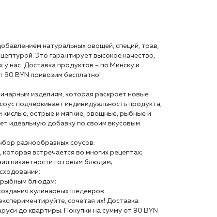
обавлением натуральных овощей, специй, трав,
ецептурой. Это гарантирует высокое качество,
 у нас. Доставка продуктов – по Минску и
т 90 BYN привозим бесплатно!
улинарным изделиям, которая раскроет новые
соус подчеркивает индивидуальность продукта,
кислые, острые и мягкие, овощные, рыбные и
ет идеальную добавку по своим вкусовым
ыбор разнообразных соусов:
 которая встречается во многих рецептах;
ия пикантности готовым блюдам;
сходовании;
 рыбным блюдам;
создания кулинарных шедевров.
экспериментируйте, сочетая их! Доставка
руси до квартиры. Покупки на сумму от 90 BYN